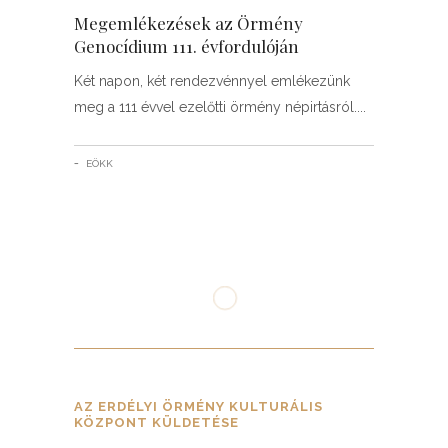
Megemlékezések az Örmény
Genocídium 111. évfordulóján
Két napon, két rendezvénnyel emlékezünk
meg a 111 évvel ezelőtti örmény népirtásról.
EÖKK
AZ ERDÉLYI ÖRMÉNY KULTURÁLIS
KÖZPONT KÜLDETÉSE