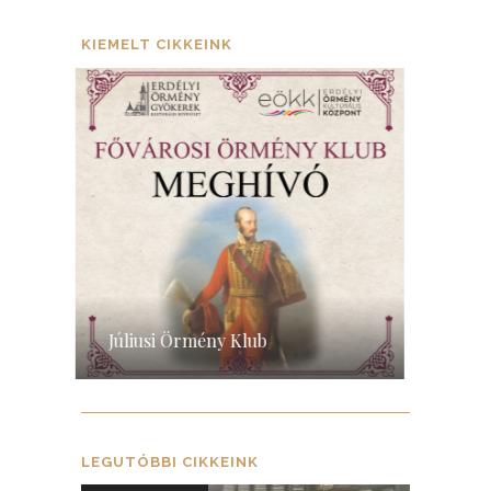
KIEMELT CIKKEINK
Hétvégi Örmény Iskola indul
2027-ben
Er
LEGUTÓBBI CIKKEINK