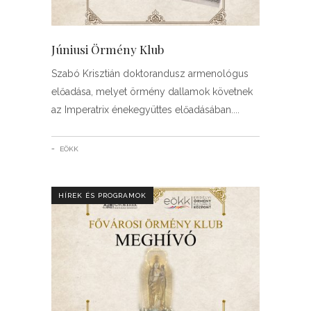
Júniusi Örmény Klub
Szabó Krisztián doktorandusz armenológus
előadása, melyet örmény dallamok követnek
az Imperatrix énekegyüttes előadásában.
EÖKK
HÍREK ÉS PROGRAMOK