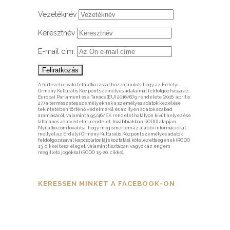
Vezetéknév
Keresztnév
E-mail cím:
A hírlevélre való feliratkozással hozzájárulok, hogy az Erdélyi
Örmény Kulturális Központ személyes adataimat feldolgozhassa az
Európai Parlament és a Tanács (EU) 2016/679 rendelete (2016. április
27.) a természetes személyeknek a személyes adatok kezelése
tekintetében történő védelméről és az ilyen adatok szabad
áramlásáról, valamint a 95/46/EK rendelet hatályon kívül helyezése
(általános adatvédelmi rendelet, továbbiakban RODO) alapján.
Nyilatkozom továbbá, hogy megismertem az alábbi információkat,
mellyel az Erdélyi Örmény Kulturális Központ személyes adatok
feldolgozásával kapcsolatos tájékoztatási kötelezettségének (RODO
13. cikke) tesz eleget, valamint tisztában vagyok az engem
megillető jogokkal (RODO 15-20. cikke).
KERESSEN MINKET A FACEBOOK-ON