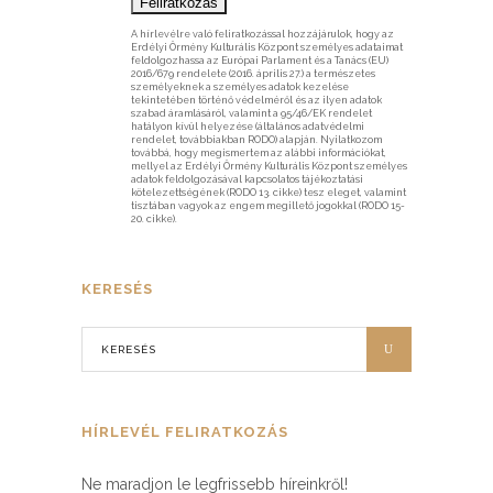
A hírlevélre való feliratkozással hozzájárulok, hogy az
Erdélyi Örmény Kulturális Központ személyes adataimat
feldolgozhassa az Európai Parlament és a Tanács (EU)
2016/679 rendelete (2016. április 27.) a természetes
személyeknek a személyes adatok kezelése
tekintetében történő védelméről és az ilyen adatok
szabad áramlásáról, valamint a 95/46/EK rendelet
hatályon kívül helyezése (általános adatvédelmi
rendelet, továbbiakban RODO) alapján. Nyilatkozom
továbbá, hogy megismertem az alábbi információkat,
mellyel az Erdélyi Örmény Kulturális Központ személyes
adatok feldolgozásával kapcsolatos tájékoztatási
kötelezettségének (RODO 13. cikke) tesz eleget, valamint
tisztában vagyok az engem megillető jogokkal (RODO 15-
20. cikke).
KERESÉS
HÍRLEVÉL FELIRATKOZÁS
Ne maradjon le legfrissebb híreinkről!